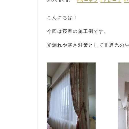
2025.03.07
#カーテン
#ドレープ
#
こんにちは！
今回は寝室の施工例です。
光漏れや寒さ対策として非遮光の