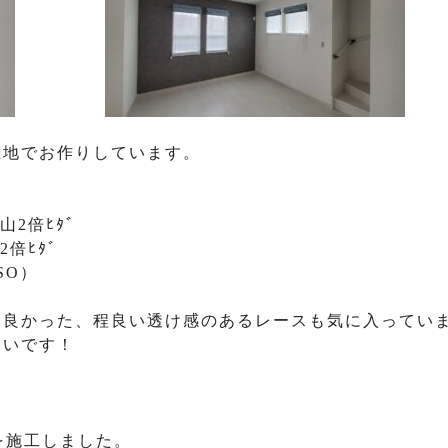
生地でお作りしています。
山2倍ﾋﾀﾞ
2倍ﾋﾀﾞ
SO）
て良かった、程良い透け感のあるレースも気に入ってい
しいです！
を施工しました。