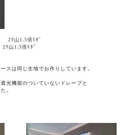
2ﾂ山1.5倍ﾋﾀﾞ
ﾂ山1.5倍ﾋﾀﾞ
レースは同じ生地でお作りしています。
で遮光機能のついていないドレープと
した。