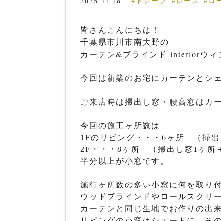
2025.11.18
#ドレープ
#レース
#ロ
皆さんこんにちは！
千葉県市川市南大野の
カーテン&ブラインド interiorウ
今回は新築のお宅にカーテンとシ
ご来店時は掃出し窓・腰高窓はカ
今回の施工ヶ所数は
1Fのリビング・・・6ヶ所 （掃出
2F・・・8ヶ所 （掃出し窓1ヶ所
半分以上が小窓です。
施行ヶ所数の多い小窓に何を取り
ウッドブラインドやロールスクリ
カーテンと同じ生地でお作りの出
リビングの小窓はシェードに、そ