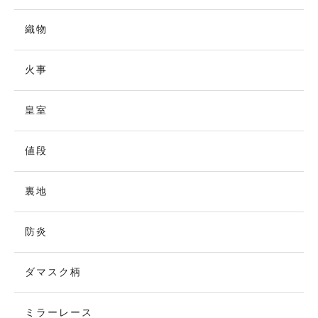
織物
火事
皇室
値段
裏地
防炎
ダマスク柄
ミラーレース