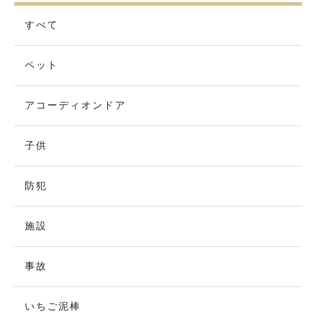
すべて
ペット
アコーディオンドア
子供
防犯
施設
事故
いちご泥棒