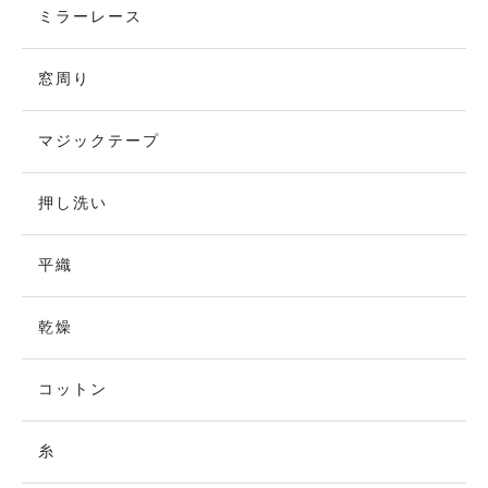
ミラーレース
窓周り
マジックテープ
押し洗い
平織
乾燥
コットン
糸