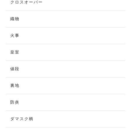
クロスオーバー
織物
火事
皇室
値段
裏地
防炎
ダマスク柄