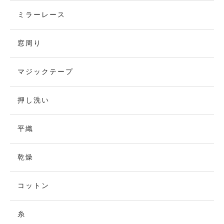
ミラーレース
窓周り
マジックテープ
押し洗い
平織
乾燥
コットン
糸