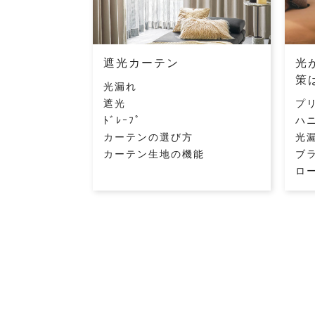
遮光カーテン
光
策
光漏れ
遮光
プ
ﾄﾞﾚｰﾌﾟ
ハ
カーテンの選び方
光
カーテン生地の機能
ブ
ロ