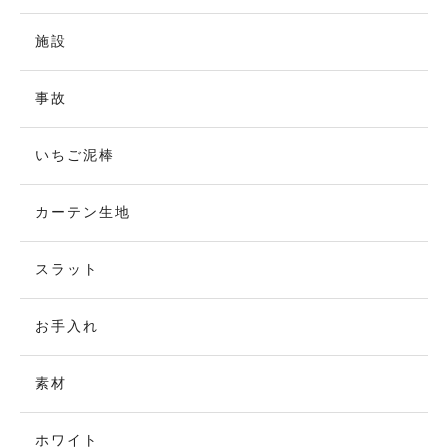
施設
事故
いちご泥棒
カーテン生地
スラット
お手入れ
素材
ホワイト