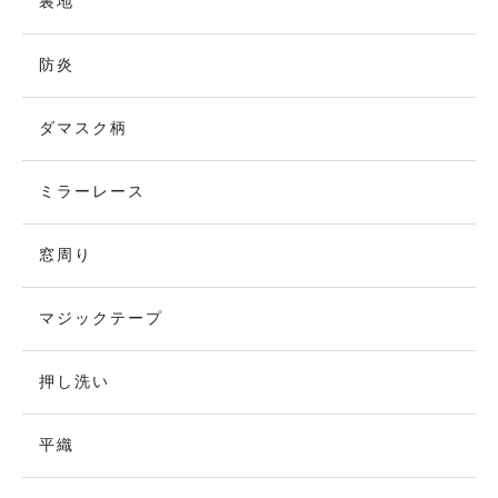
裏地
防炎
ダマスク柄
ミラーレース
窓周り
マジックテープ
押し洗い
平織