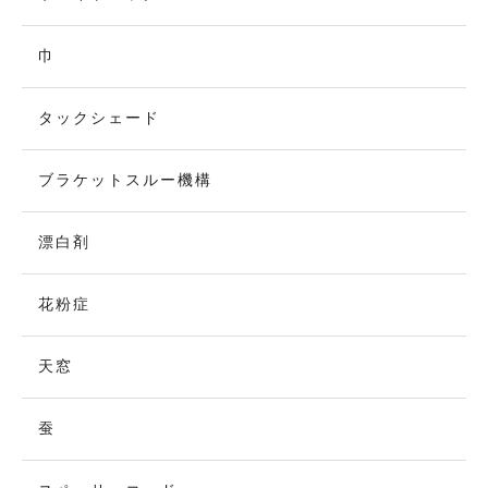
巾
タックシェード
ブラケットスルー機構
漂白剤
花粉症
天窓
蚕