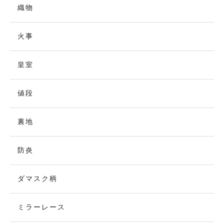
織物
火事
皇室
値段
裏地
防炎
ダマスク柄
ミラーレース