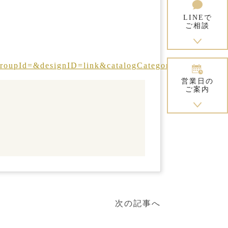
LINEで
ご相談
pId=&designID=link&catalogCategoryId=&designC
営業日の
ご案内
次の記事へ