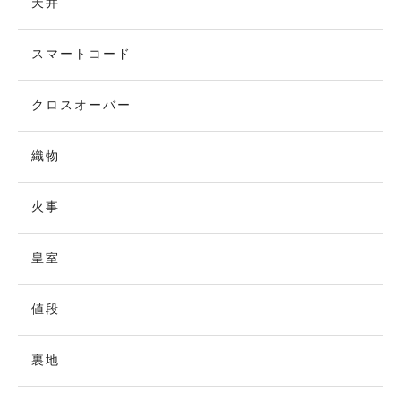
天井
スマートコード
クロスオーバー
織物
火事
皇室
値段
裏地