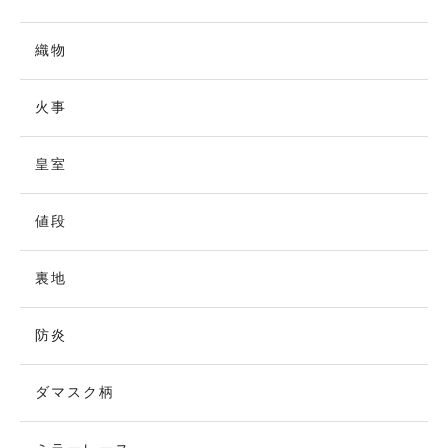
織物
火事
皇室
値段
裏地
防炎
ダマスク柄