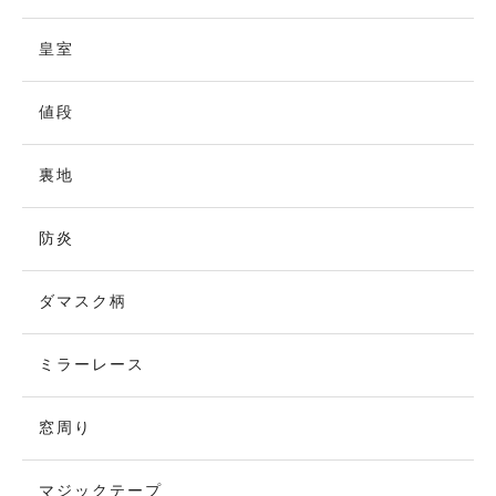
皇室
値段
裏地
防炎
ダマスク柄
ミラーレース
窓周り
マジックテープ