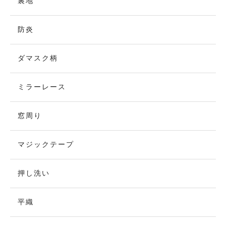
裏地
防炎
ダマスク柄
ミラーレース
窓周り
マジックテープ
押し洗い
平織