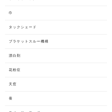
巾
タックシェード
ブラケットスルー機構
漂白剤
花粉症
天窓
蚕