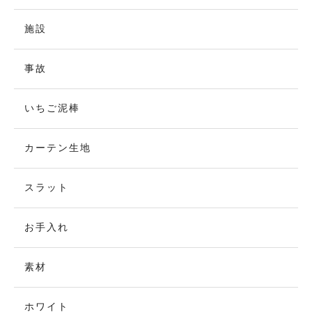
施設
事故
いちご泥棒
カーテン生地
スラット
お手入れ
素材
ホワイト