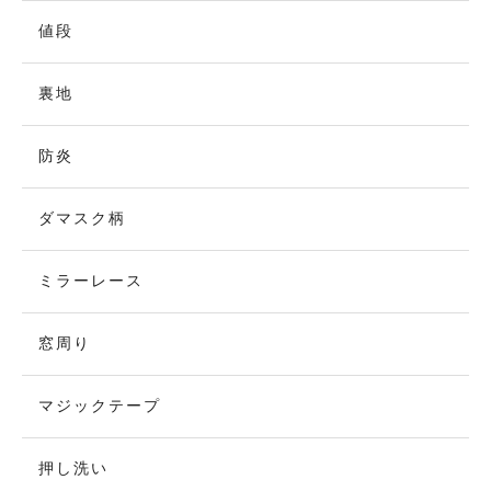
値段
裏地
防炎
ダマスク柄
ミラーレース
窓周り
マジックテープ
押し洗い