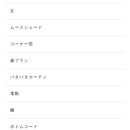
丈
ムースシェード
コーナー窓
歯ブラシ
パタパタカーテン
電動
繭
ボトムコード