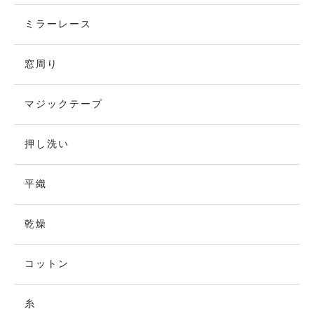
ミラーレース
窓周り
マジックテープ
押し洗い
平織
乾燥
コットン
糸