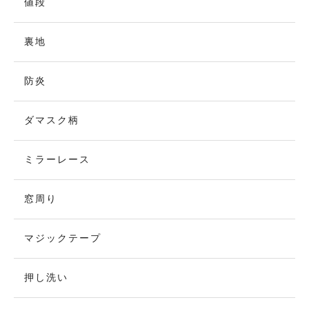
値段
裏地
防炎
ダマスク柄
ミラーレース
窓周り
マジックテープ
押し洗い