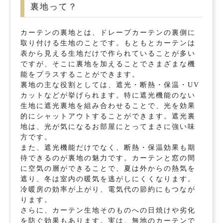
裏地って？
カーテンの裏地とは、ドレープカーテンの裏側に
取り付ける生地のことです。もともとカーテンは
表から見える生地だけで作られていることが多い
ですが、そこに裏地を加えることでさまざまな機
能をプラスすることができます。
裏地の主な役割としては、遮光・断熱・保温・UV
カットなどが挙げられます。特に遮光機能のない
生地に遮光裏地を組み合わせることで、光を効果
的にシャットアウトすることができます。遮光裏
地は、光が気になるお部屋にとってまさに強い味
方です。
また、遮光機能だけでなく、断熱・保温効果も期
待できるのが裏地の魅力です。カーテンと窓の間
に空気の層ができることで、夏は外からの熱気を
遮り、冬は室内の暖気を逃がしにくくなります。
冷暖房の効率が上がり、電気代の節約にもつなが
ります。
さらに、カーテン生地そのものへの日焼けや劣化
を防ぐ効果もあります。実は、無地のカーテンで