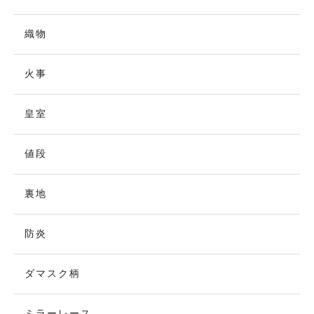
織物
火事
皇室
値段
裏地
防炎
ダマスク柄
ミラーレース