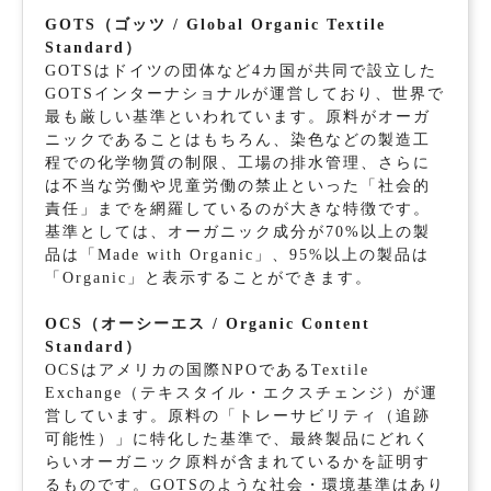
GOTS
（ゴッツ / Global Organic Textile
Standard）
GOTSはドイツの団体など4カ国が共同で設立した
GOTSインターナショナルが運営しており、世界で
最も厳しい基準といわれています。原料がオーガ
ニックであることはもちろん、染色などの製造工
程での化学物質の制限、工場の排水管理、さらに
は不当な労働や児童労働の禁止といった「社会的
責任」までを網羅しているのが大きな特徴です。
基準としては、オーガニック成分が70%以上の製
品は「Made with Organic」、95%以上の製品は
「Organic」と表示することができます。
OCS（
オーシーエス
/
Organic Content
Standard）
OCSはアメリカの国際NPOであるTextile
Exchange（テキスタイル・エクスチェンジ）が運
営しています。原料の「トレーサビリティ（追跡
可能性）」に特化した基準で、最終製品にどれく
らいオーガニック原料が含まれているかを証明す
るものです。GOTSのような社会・環境基準はあり