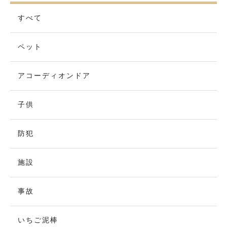
すべて
ペット
アコーディオンドア
子供
防犯
施設
事故
いちご泥棒