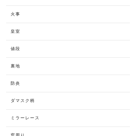
火事
皇室
値段
裏地
防炎
ダマスク柄
ミラーレース
窓周り