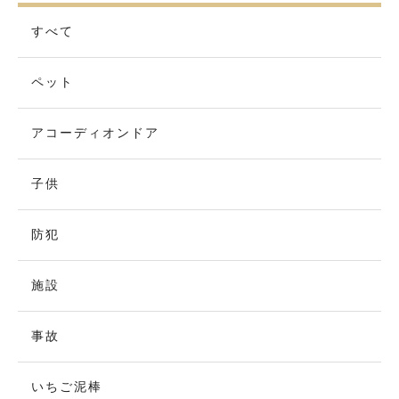
すべて
ペット
アコーディオンドア
子供
防犯
施設
事故
いちご泥棒