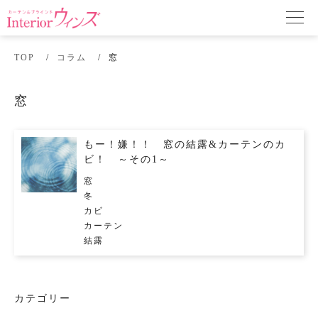
TOP
コラム
窓
窓
もー！嫌！！ 窓の結露&カーテンのカ
ビ！ ～その1～
窓
冬
カビ
カーテン
結露
カテゴリー