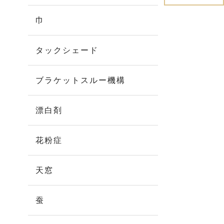
巾
タックシェード
ブラケットスルー機構
漂白剤
花粉症
天窓
蚕