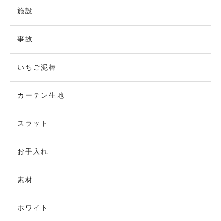
施設
事故
いちご泥棒
カーテン生地
スラット
お手入れ
素材
ホワイト