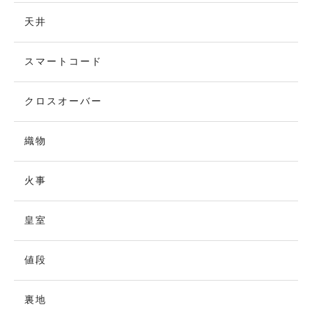
天井
スマートコード
クロスオーバー
織物
火事
皇室
値段
裏地