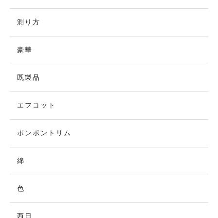
測り方
豪華
既製品
エフコット
ポンポントリム
綿
色
西日