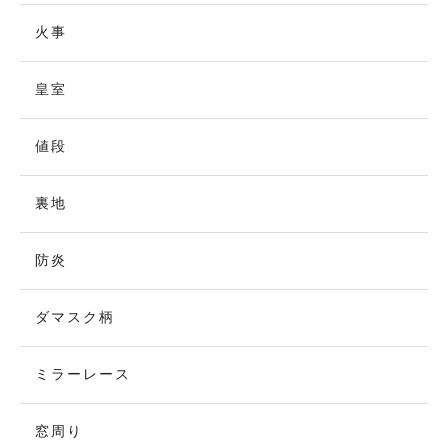
火事
皇室
値段
裏地
防炎
ダマスク柄
ミラーレース
窓周り