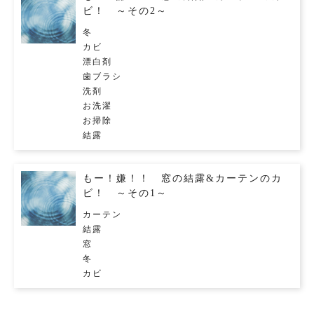
ビ！ ～その2～
冬
カビ
漂白剤
歯ブラシ
洗剤
お洗濯
お掃除
結露
もー！嫌！！ 窓の結露&カーテンのカ
ビ！ ～その1～
カーテン
結露
窓
冬
カビ