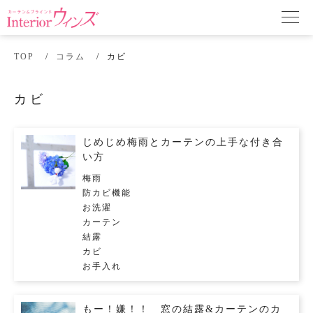
TOP
コラム
カビ
カビ
じめじめ梅雨とカーテンの上手な付き合
い方
梅雨
防カビ機能
お洗濯
カーテン
結露
カビ
お手入れ
もー！嫌！！ 窓の結露&カーテンのカ