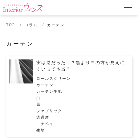
TOP
コラム
カーテン
カーテン
実は逆だった！？黒より白の方が見えに
くいって本当？
ロールスクリーン
カーテン
カーテン生地
白
黒
ファブリック
透過度
ニチベイ
生地