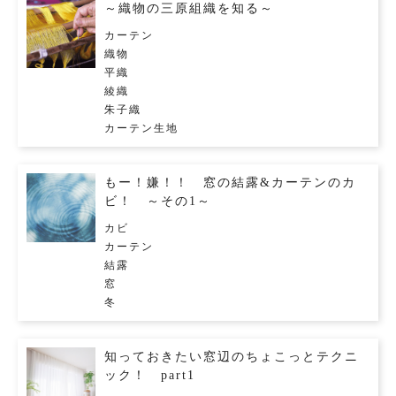
～織物の三原組織を知る～
カーテン
織物
平織
綾織
朱子織
カーテン生地
もー！嫌！！ 窓の結露&カーテンのカ
ビ！ ～その1～
カビ
カーテン
結露
窓
冬
知っておきたい窓辺のちょこっとテクニ
ック！ part1