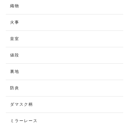
織物
火事
皇室
値段
裏地
防炎
ダマスク柄
ミラーレース