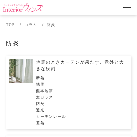
TOP
コラム
防炎
防炎
地震のときカーテンが果たす、意外と大
きな役割
断熱
地震
熊本地震
窓ガラス
防炎
遮光
カーテンレール
遮熱