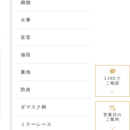
織物
火事
皇室
値段
裏地
LINEで
ご相談
防炎
ダマスク柄
営業日の
ご案内
ミラーレース