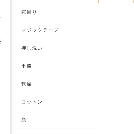
窓周り
マジックテープ
売
押し洗い
平織
乾燥
コットン
糸