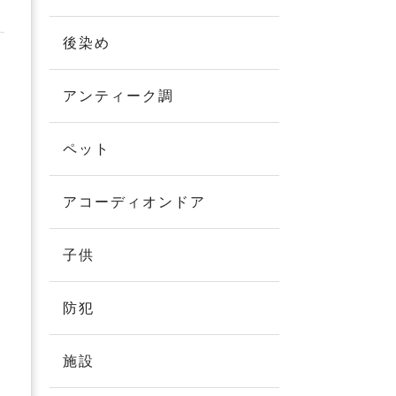
後染め
アンティーク調
ペット
アコーディオンドア
子供
防犯
施設