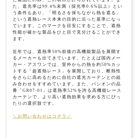
た、遮光率は99.4%未満（採光率0.6%以上）とい
う条件もあり、「明るさを保ちながら熱を遮る」
という遮熱レース本来の目的に沿った基準になっ
ています。このマークを目安にすることで、遮熱
性能が確かな製品をひと目で見分けることができ
ます。
近年では、遮熱率50%前後の高機能製品を展開す
るメーカーも出てきています。たとえば国内メー
カー・アスワンでは、室外からの熱を約50%カッ
トする「超遮熱レース」を展開しており、断熱性
をさらに高めるために自社の遮光カーテンとの組
み合わせをすすめています。また、パシオンの品
番「GR07-01」は遮熱率52%を誇る高機能レース
カーテンで、より高い遮熱効果を求める方にぴっ
たりの選択肢です。
＼お問い合わせはコチラ／