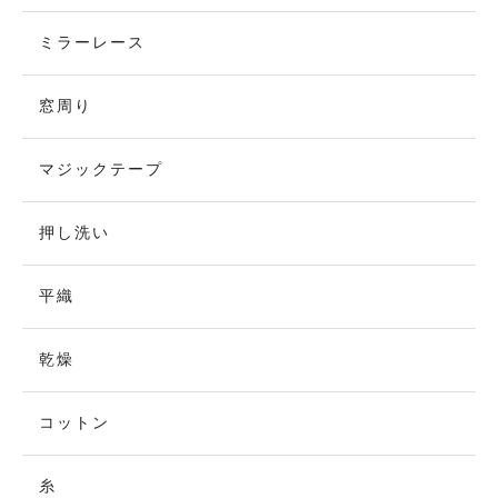
ミラーレース
窓周り
マジックテープ
押し洗い
平織
乾燥
コットン
糸