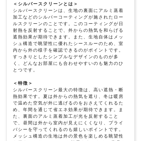
＜シルバースクリーンとは＞
シルバースクリーンは、生地の裏面にアルミ蒸着
加工などのシルバーコーティングが施されたロー
ルスクリーンのことです。このコーティングが日
射熱を反射することで、外からの熱気を和らげる
遮熱効果が期待できます。また、生地自体はメッ
シュ構造で眺望性に優れたシースルーのため、室
内から外の様子を確認できるのがポイントです。
すっきりとしたシンプルなデザインのものが多
く、どんなお部屋にも合わせやすいのも魅力のひ
とつです。
＜特徴＞
シルバースクリーン最大の特徴は、高い遮熱・断
熱効果です。夏は外からの熱気を遮り、冬は暖房
で温めた空気が外に逃げるのをおさえてくれるた
め、年間を通じて省エネ効果が期待できます。ま
た、裏面のアルミ蒸着加工が光を反射すること
で、昼間は外から室内が見えにくくなり、プライ
バシーを守ってくれるのも嬉しいポイントです。
メッシュ構造の生地は外の景色を楽しめる眺望性