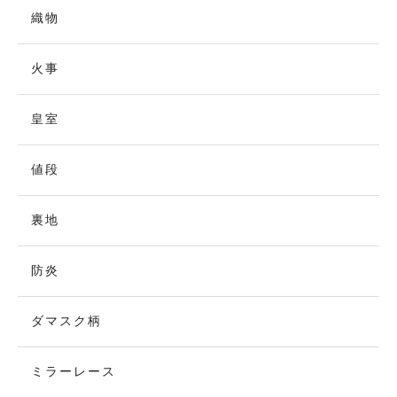
織物
火事
皇室
値段
裏地
防炎
ダマスク柄
ミラーレース