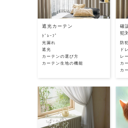
遮光カーテン
確
犯
ﾄﾞﾚｰﾌﾟ
光漏れ
防
遮光
ド
カーテンの選び方
レ
カーテン生地の機能
カ
カ