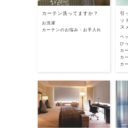
カーテン洗ってますか？
引
ッ
お洗濯
ス
カーテンのお悩み・お手入れ
ペ
ひ
カ
カ
カ