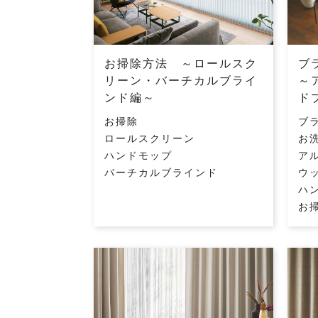
お掃除方法 ～ロールスク
ブ
リーン・バーチカルブライ
～
ンド編～
ド
お掃除
ブ
ロールスクリーン
お
ハンドモップ
ア
バーチカルブラインド
ウ
ハ
お