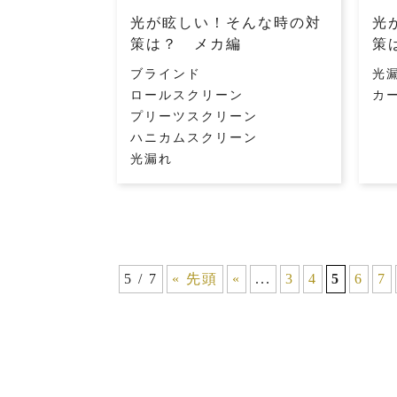
光が眩しい！そんな時の対
光
策は？ メカ編
策
ブラインド
光
ロールスクリーン
カ
プリーツスクリーン
ハニカムスクリーン
光漏れ
5 / 7
« 先頭
«
...
3
4
5
6
7