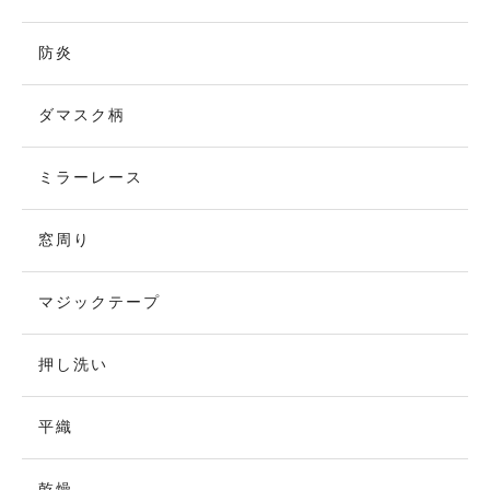
防炎
ダマスク柄
ミラーレース
窓周り
マジックテープ
押し洗い
平織
乾燥