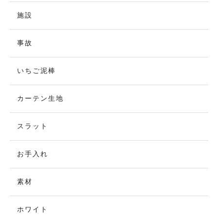
施設
事故
いちご泥棒
カーテン生地
スラット
お手入れ
素材
ホワイト